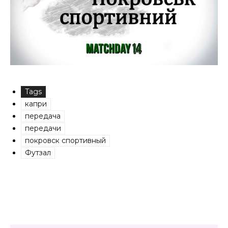
Tags
капри
передача
передачи
покровск спортивный
Футзал