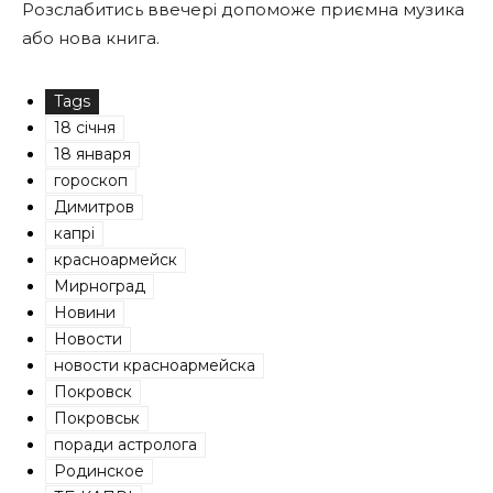
Розслабитись ввечері допоможе приємна музика
або нова книга.
Tags
18 січня
18 января
гороскоп
Димитров
капрі
красноармейск
Мирноград
Новини
Новости
новости красноармейска
Покровск
Покровськ
поради астролога
Родинское