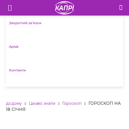
Телебачення
«Капрі»
Зворотній зв’язок
—
Архів
Новини
Донеччини
Контакти
ГОРОСКОП НА 18 СІЧНЯ
додому
Цікаво знати
Гороскоп
ГОРОСКОП НА
18 СІЧНЯ