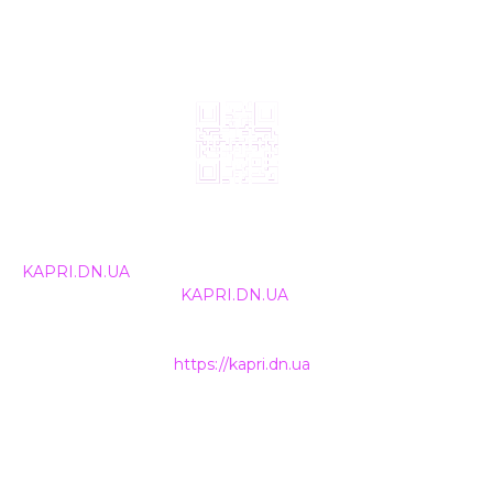
© 2024, ТОВ Телебачення «Капрі», усі права захищені.
Всі права на матеріали, що публікуються, належать
KAPRI.DN.UA
. Використання будь-якої інформації,
розміщеної на сайті
KAPRI.DN.UA
, іншими ЗМІ та
інтернет-ресурсами можливе лише за письмовою
згодою та обов'язкового розміщення прямого
гіперпосилання на
https://kapri.dn.ua
.
НАШІ КОНТАКТИ