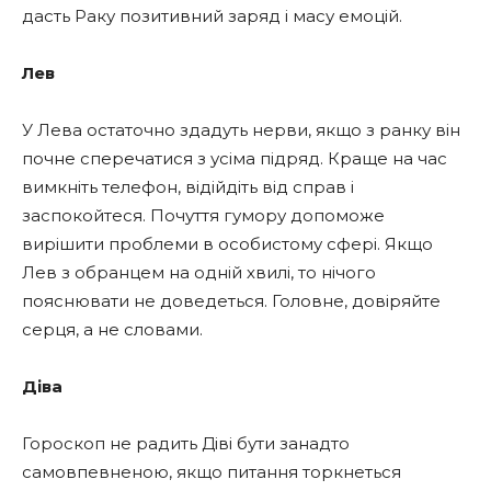
дасть Раку позитивний заряд і масу емоцій.
Лев
У Лева остаточно здадуть нерви, якщо з ранку він
почне сперечатися з усіма підряд. Краще на час
вимкніть телефон, відійдіть від справ і
заспокойтеся. Почуття гумору допоможе
вирішити проблеми в особистому сфері. Якщо
Лев з обранцем на одній хвилі, то нічого
пояснювати не доведеться. Головне, довіряйте
серця, а не словами.
Діва
Гороскоп не радить Діві бути занадто
самовпевненою, якщо питання торкнеться