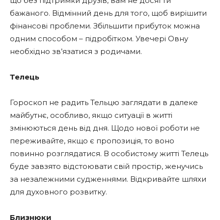
що без підтримки друзів, вам не досягти
бажаного. Відмінний день для того, щоб вирішити
фінансові проблеми. Збільшити прибуток можна
одним способом – підробітком. Увечері Овну
необхідно зв’язатися з родичами.
Телець
Гороскоп не радить Тельцю заглядати в далеке
майбутнє, особливо, якщо ситуації в житті
змінюються день від дня. Щодо нової роботи не
переживайте, якщо є пропозиція, то воно
повинно розглядатися. В особистому житті Телець
буде завзято відстоювати свій простір, женучись
за незалежними судженнями. Відкривайте шляхи
для духовного розвитку.
Близнюки