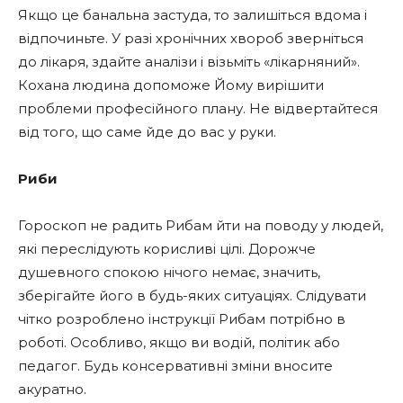
Якщо це банальна застуда, то залишіться вдома і
відпочиньте. У разі хронічних хвороб зверніться
до лікаря, здайте аналізи і візьміть «лікарняний».
Кохана людина допоможе Йому вирішити
проблеми професійного плану. Не відвертайтеся
від того, що саме йде до вас у руки.
Риби
Гороскоп не радить Рибам йти на поводу у людей,
які переслідують корисливі цілі. Дорожче
душевного спокою нічого немає, значить,
зберігайте його в будь-яких ситуаціях. Слідувати
чітко розроблено інструкції Рибам потрібно в
роботі. Особливо, якщо ви водій, політик або
педагог. Будь консервативні зміни вносите
акуратно.