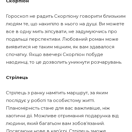
Скорпіон
Гороскоп не радить Скорпіону говорити близьким
людям те, що накипіло в нього на душі. Ви можете
все в одну мить зіпсувати, не задумуючись про
подальші перспективи. Любовний роман може
виявитися не таким міцним, як вам здавалося
спочатку. Якщо ввечері Скорпіон побуде
наодинці, то це дозволить уникнути розчарувань.
Стрілець
Стрілець з ранку намітить маршрут, за яким
послідує у роботі та особистому житті.
Планомірність стане для вас важливіше, ніж
хаотичні дії. Можливе отримання подарунка від
людини, який багатьом вам зобов’язаний.
Досягаючи нове в кар’єрі, Стрілець зможе