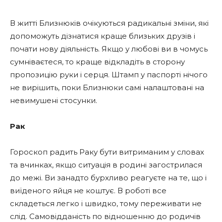
В житті Близнюків очікуються радикальні зміни, які
допоможуть дізнатися краще близьких друзів і
почати нову діяльність. Якщо у любові ви в чомусь
сумніваєтеся, то краще відкладіть в сторону
пропозицію руки і серця. Штамп у паспорті нічого
не вирішить, поки Близнюки самі налаштовані на
невимушені стосунки.
Рак
Гороскоп радить Раку бути витриманим у словах
та вчинках, якщо ситуація в родині загострилася
до межі. Ви занадто бурхливо реагуєте на те, що і
виїденого яйця не коштує. В роботі все
складеться легко і швидко, тому переживати не
слід. Самовідданість по відношенню до родичів