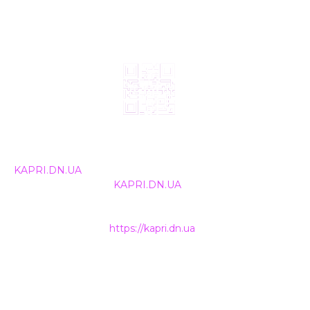
© 2024, ТОВ Телебачення «Капрі», усі права захищені.
Всі права на матеріали, що публікуються, належать
KAPRI.DN.UA
. Використання будь-якої інформації,
розміщеної на сайті
KAPRI.DN.UA
, іншими ЗМІ та
інтернет-ресурсами можливе лише за письмовою
згодою та обов'язкового розміщення прямого
гіперпосилання на
https://kapri.dn.ua
.
НАШІ КОНТАКТИ