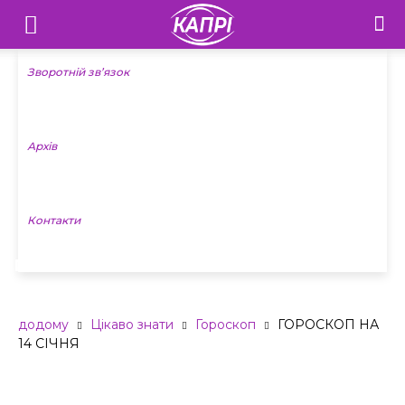
Телебачення
«Капрі»
Зворотній зв’язок
—
Архів
Новини
Донеччини
Контакти
ГОРОСКОП НА 14 СІЧНЯ
додому
Цікаво знати
Гороскоп
ГОРОСКОП НА
14 СІЧНЯ