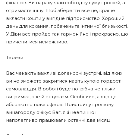
фінансів. Ви нарахували собі одну суму грошей, а
отримаєте іншу. Щоб зберегти все це, краще
вкласти кошти у вигідне підприємство. Хороший
день для кохання, побачень та інтимної близькості.
У Діви все пройде так гармонійно і прекрасно, що
причепитися неможливо.
Терези
Вас чекають важливі доленосні зустрічі, від яких
ви не зможете закритися навіть купою гордості і
самовладдя. В роботі буде потрібна не тільки
витримка, але й ентузіазм. Особливо, якщо це
абсолютно нова сфера. Пристойну грошову
винагороду очікує Ваг, які невпинно і
наполегливо працювали останні два місяці.