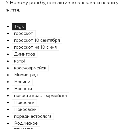
У Новому році будете активно втілювати плани у
життя.
Tags
гороскоп
гороскоп 10 сентября
гороскоп на 10 січня
Димитров
капрі
красноармейск
Мирноград
Новини
Новости
новости красноармейска
Покровск
Покровськ
поради астролога
Родинское