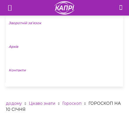
Телебачення
«Капрі»
Зворотній зв’язок
—
Архів
Новини
Донеччини
Контакти
ГОРОСКОП НА 10 СІЧНЯ
додому
Цікаво знати
Гороскоп
ГОРОСКОП НА
10 СІЧНЯ