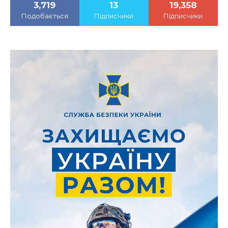
3,719
13
19,358
Подобається
Підписчики
Підписчики