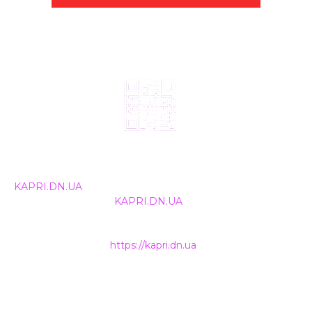
© 2024, ТОВ Телебачення «Капрі», усі права захищені.
Всі права на матеріали, що публікуються, належать
KAPRI.DN.UA
. Використання будь-якої інформації,
розміщеної на сайті
KAPRI.DN.UA
, іншими ЗМІ та
інтернет-ресурсами можливе лише за письмовою
згодою та обов'язкового розміщення прямого
гіперпосилання на
https://kapri.dn.ua
.
НАШІ КОНТАКТИ